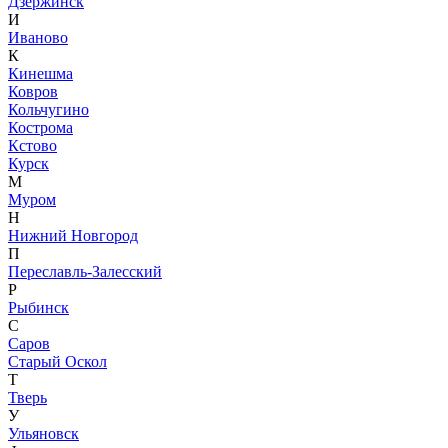
Дзержинск
И
Иваново
К
Кинешма
Ковров
Кольчугино
Кострома
Кстово
Курск
М
Муром
Н
Нижний Новгород
П
Переславль-Залесский
Р
Рыбинск
С
Саров
Старый Оскол
Т
Тверь
У
Ульяновск