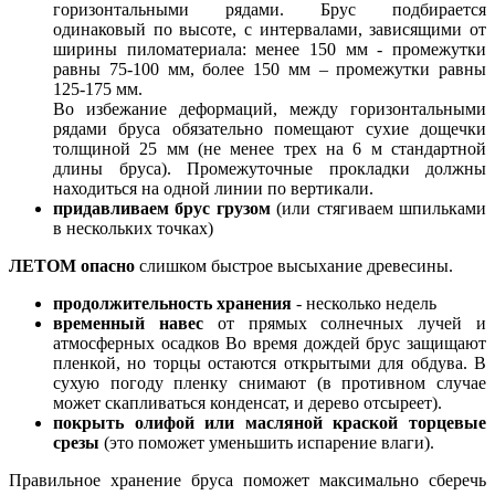
горизонтальными рядами. Брус подбирается
одинаковый по высоте, с интервалами, зависящими от
ширины пиломатериала: менее 150 мм - промежутки
равны 75-100 мм, более 150 мм – промежутки равны
125-175 мм.
Во избежание деформаций, между горизонтальными
рядами бруса обязательно помещают сухие дощечки
толщиной 25 мм (не менее трех на 6 м стандартной
длины бруса). Промежуточные прокладки должны
находиться на одной линии по вертикали.
придавливаем брус грузом
(или стягиваем шпильками
в нескольких точках)
ЛЕТОМ опасно
слишком быстрое высыхание древесины.
продолжительность хранения
- несколько недель
временный навес
от прямых солнечных лучей и
атмосферных осадков Во время дождей брус защищают
пленкой, но торцы остаются открытыми для обдува. В
сухую погоду пленку снимают (в противном случае
может скапливаться конденсат, и дерево отсыреет).
покрыть олифой или масляной краской торцевые
срезы
(это поможет уменьшить испарение влаги).
Правильное хранение бруса поможет максимально сберечь