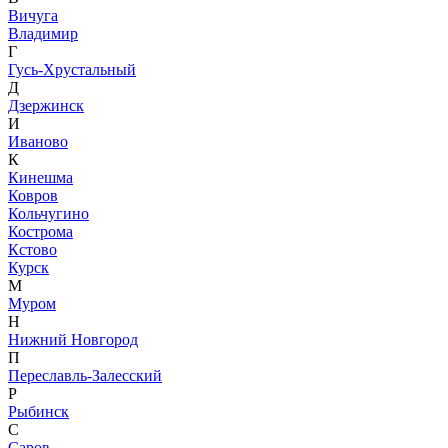
Вичуга
Владимир
Г
Гусь-Хрустальный
Д
Дзержинск
И
Иваново
К
Кинешма
Ковров
Кольчугино
Кострома
Кстово
Курск
М
Муром
Н
Нижний Новгород
П
Переславль-Залесский
Р
Рыбинск
С
Саров